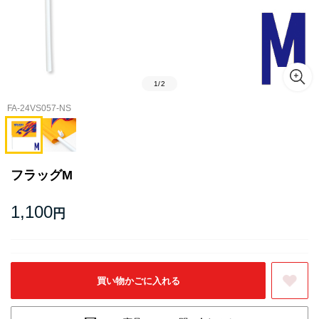
1
/
2
FA-24VS057-NS
フラッグM
1,100
円
お気に入りに登