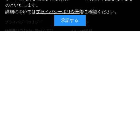
のといたします。
インフォメーション
会員向けメニュー
詳細については
プライバシーポリシー
をご確認ください。
承諾する
プライバシーポリシー
マイページ
特定商法取引法に基づく表記
メルマガ登録
関連リンク
ご利用ガイド
Jリーグチケット
ご注文方法
Jリーグ.jp
お支払・送料について
返品・交換について
よくある質問
お問い合わせ