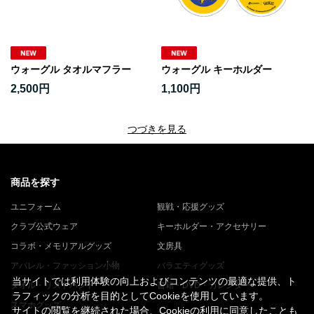
ウォーグル タオルマフラー
ウォーグル キーホルダー
2,500円
1,100円
つづきを見る
商品を探す
ユニフォーム
観戦・応援グッズ
クラブ公式ウェア
キーホルダー・アクセサリー
コラボ・メモリアルグッズ
文房具
アパレル・ファッション小物
バラエティグッズ
当サイトでは利用体験の向上およびコンテンツの最適な提供、ト
タオル・リストバンド
書籍・DVD・カレンダー
ラフィックの分析を目的としてCookieを使用しています。
スマホグッズ
サイトの閲覧を継続された場合、Cookieの利用に同意したことも