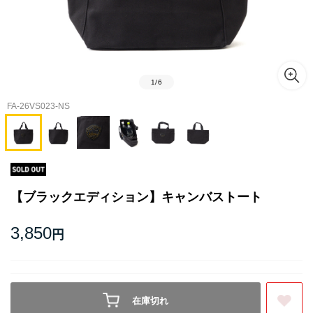
1
/
6
FA-26VS023-NS
【ブラックエディション】キャンバストート
3,850
円
在庫切れ