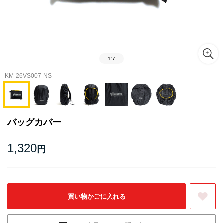
1
/
7
KM-26VS007-NS
バッグカバー
1,320
円
お気に入りに登