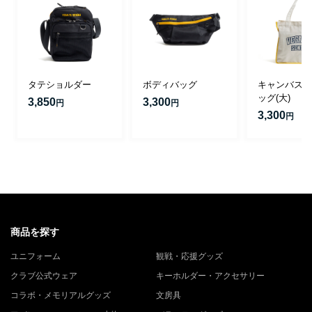
タテショルダー
ボディバッグ
キャンバスト
ッグ(大)
3,850
3,300
円
円
3,300
円
商品を探す
ユニフォーム
観戦・応援グッズ
クラブ公式ウェア
キーホルダー・アクセサリー
コラボ・メモリアルグッズ
文房具