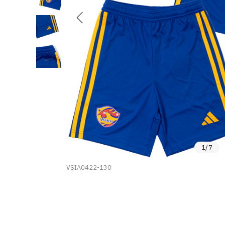
1
/
7
VSIA0422-130