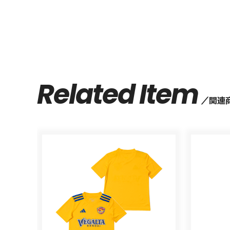
Related Item
関連