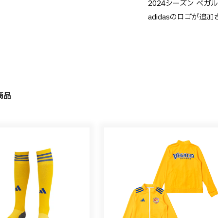
2024シーズン ベ
adidasのロゴが追
商品