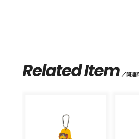
Related Item
関連