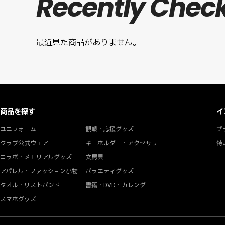
Recently Chec
最近見た商品がありません。
商品を探す
イ
ユニフォーム
観戦・応援グッズ
プ
クラブ公式ウェア
キーホルダー・アクセサリー
特
コラボ・メモリアルグッズ
文房具
アパレル・ファッション小物
バラエティグッズ
タオル・リストバンド
書籍・DVD・カレンダー
スマホグッズ