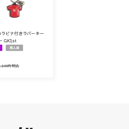
 カラビナ付きラバーキー
 GK1st
,100円