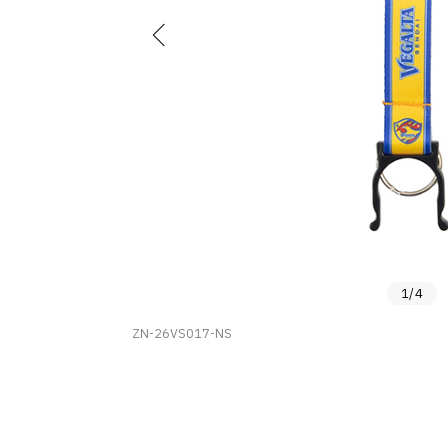
1
/
4
ZN-26VS017-NS