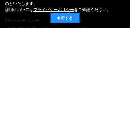
のといたします。
詳細については
プライバシーポリシー
をご確認ください。
インフォメーション
会員向けメニュー
承諾する
プライバシーポリシー
マイページ
特定商法取引法に基づく表記
メルマガ登録
関連リンク
ご利用ガイド
Jリーグチケット
ご注文方法
Jリーグ.jp
お支払・送料について
返品・交換について
よくある質問
お問い合わせ