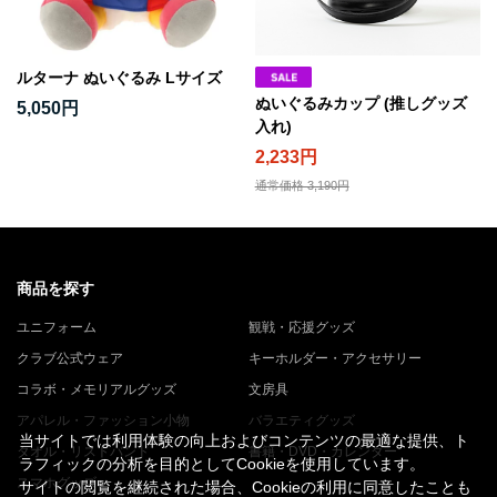
ルターナ ぬいぐるみ Lサイズ
ぬいぐるみカップ (推しグッズ
5,050円
入れ)
2,233円
通常価格 3,190円
商品を探す
ユニフォーム
観戦・応援グッズ
クラブ公式ウェア
キーホルダー・アクセサリー
コラボ・メモリアルグッズ
文房具
アパレル・ファッション小物
バラエティグッズ
当サイトでは利用体験の向上およびコンテンツの最適な提供、ト
タオル・リストバンド
書籍・DVD・カレンダー
ラフィックの分析を目的としてCookieを使用しています。
スマホグッズ
サイトの閲覧を継続された場合、Cookieの利用に同意したことも