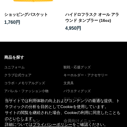
ショッピングバスケット
ハイドロフラスク オール アラ
ウンド タンブラー (16oz)
1,760円
4,950円
商品を探す
ユニフォーム
観戦・応援グッズ
クラブ公式ウェア
キーホルダー・アクセサリー
コラボ・メモリアルグッズ
文房具
アパレル・ファッション小物
バラエティグッズ
タオル・リストバンド
書籍・DVD・カレンダー
当サイトでは利用体験の向上およびコンテンツの最適な提供、ト
ラフィックの分析を目的としてCookieを使用しています。
スマホグッズ
サイトの閲覧を継続された場合、Cookieの利用に同意したことも
のといたします。
インフォメーション
会員向けメニュー
詳細については
プライバシーポリシー
をご確認ください。