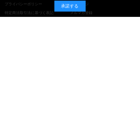
プライバシーポリシー
マイページ
承諾する
特定商法取引法に基づく表記
メルマガ登録
関連リンク
ご利用ガイド
Jリーグチケット
ご注文方法
Jリーグ.jp
お支払・送料について
返品・交換について
よくある質問
お問い合わせ
特定商取引法に基づく表記
プライバシーポリシー