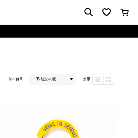
並べ替え：
価格(安い順)
表示