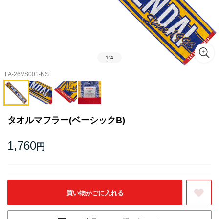
1
/
4
FA-26VS001-NS
タオルマフラー(ベーシックB)
1,760
円
お気に入りに登