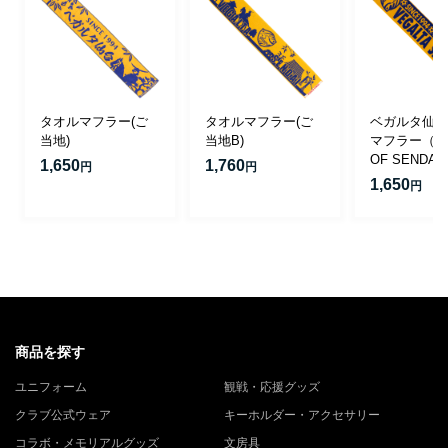
タオルマフラー(ご
タオルマフラー(ご
ベガルタ仙台
当地)
当地B)
マフラー（PR
OF SENDAI
1,650
1,760
円
円
1,650
円
商品を探す
ユニフォーム
観戦・応援グッズ
クラブ公式ウェア
キーホルダー・アクセサリー
コラボ・メモリアルグッズ
文房具