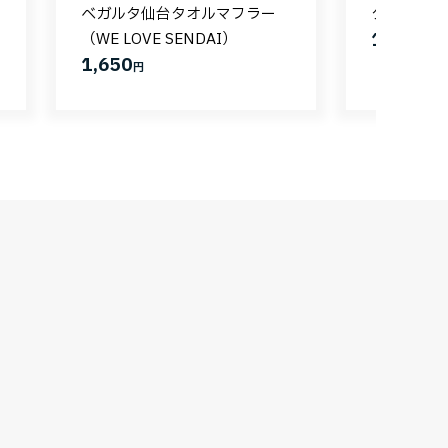
ベガルタ仙台タオルマフラー
タオルマフ
1,650
（WE LOVE SENDAI）
円
1,650
円