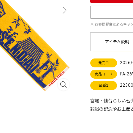
※ お客様都合によるキャ
アイテム説明
2026/
発売日
FA-26
商品コード
2230
品番1
宮城・仙台らしい七
観戦の記念やお土産