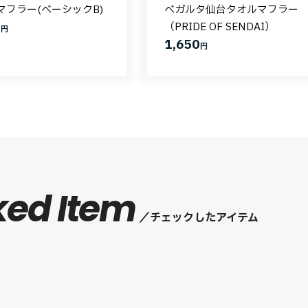
マフラー(ベーシックB)
ベガルタ仙台タオルマフラー
0
（PRIDE OF SENDAI）
円
1,650
円
ked Item
チェックしたアイテム