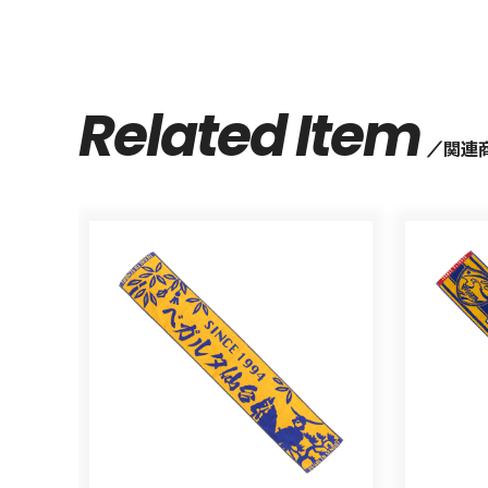
Related Item
関連