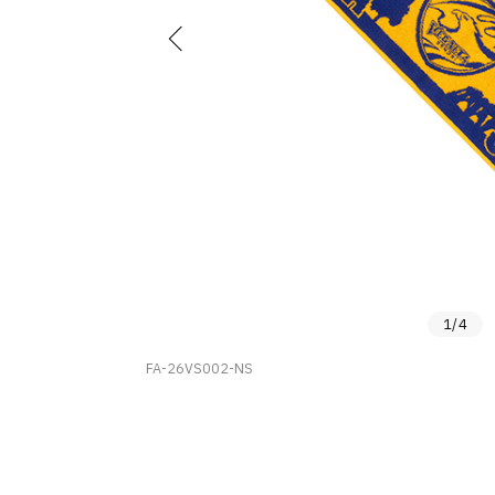
1
/
4
FA-26VS002-NS