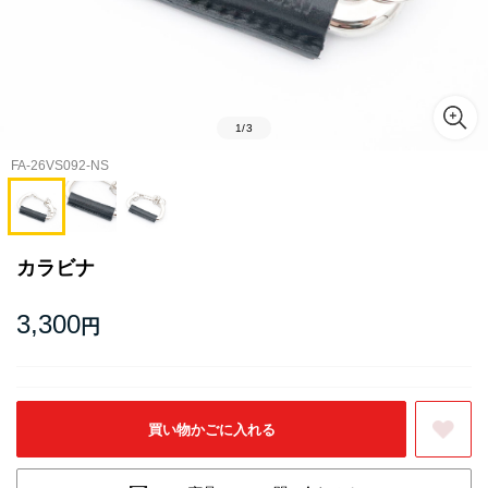
1
/
3
FA-26VS092-NS
カラビナ
3,300
円
お気に入りに登