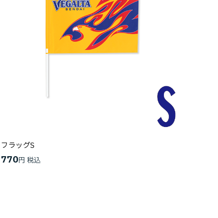
フラッグS
770
円