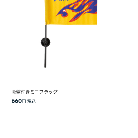
吸盤付きミニフラッグ
660
円