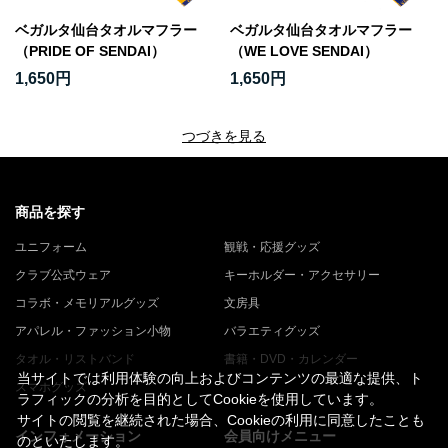
ベガルタ仙台タオルマフラー
ベガルタ仙台タオルマフラー
（PRIDE OF SENDAI）
（WE LOVE SENDAI）
1,650円
1,650円
つづきを見る
商品を探す
ユニフォーム
観戦・応援グッズ
クラブ公式ウェア
キーホルダー・アクセサリー
コラボ・メモリアルグッズ
文房具
アパレル・ファッション小物
バラエティグッズ
タオル・リストバンド
書籍・DVD・カレンダー
当サイトでは利用体験の向上およびコンテンツの最適な提供、ト
スマホグッズ
ラフィックの分析を目的としてCookieを使用しています。
サイトの閲覧を継続された場合、Cookieの利用に同意したことも
インフォメーション
会員向けメニュー
のといたします。